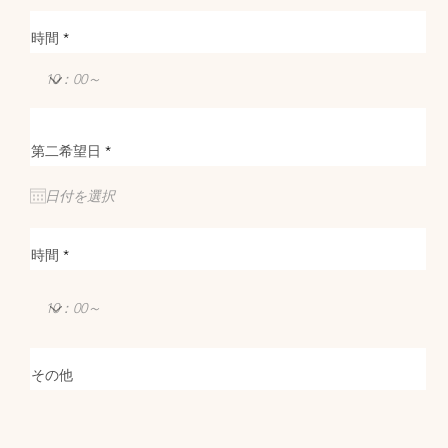
r
e
d
時間
チン以外
の工事も
r
第二希望日
*
e
q
u
i
r
e
d
時間
お願いで
きます
その他