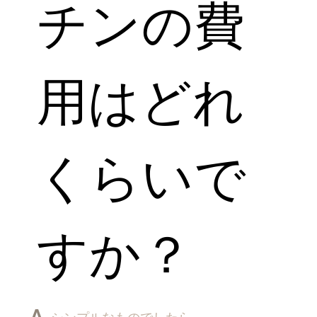
チンの費
用はどれ
くらいで
すか？
A.