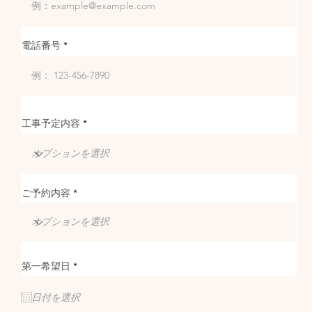
らいです
電話番号
か？
工事予定内容
A.
ヒヤリングから最初のご提案まで２週
間、仕様決定から製作完了までが２週間
～です。
​詳しくは納入までの流れをご覧くださ
ご予約内容
い。
Q. キッ
r
第一希望日
*
e
q
u
i