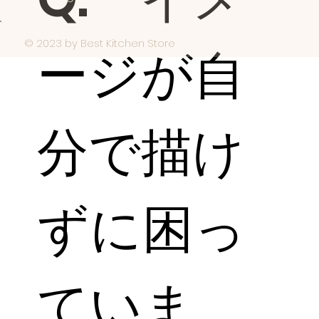
© 2023 by Best Kitchen Store
ージが自
分で描け
ずに困っ
ていま