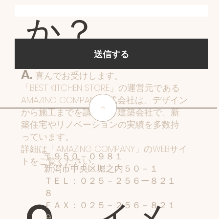
か？
送信する
A.
喜んでお受けします。
「BEST KITCHEN STORE」の運営元である
AMAZING COMPANY株式会社は、デザイン
<
から施工までを請け負う建築会社で、新
築住宅やリノベーションの実績を多数持
っています。
​詳細は「AMAZING COMPANY」のWEBサイ
〒９５０－０９８１
トをご覧ください。
新潟市中央区堀之内５０－１
ＴＥＬ：０２５－２５６ー８２１
８
Q. イメ
ＦＡＸ：０２５－２５６－８２１
９