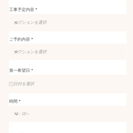
工事予定内容
ご予約内容
r
第一希望日
*
e
q
u
i
r
e
d
時間