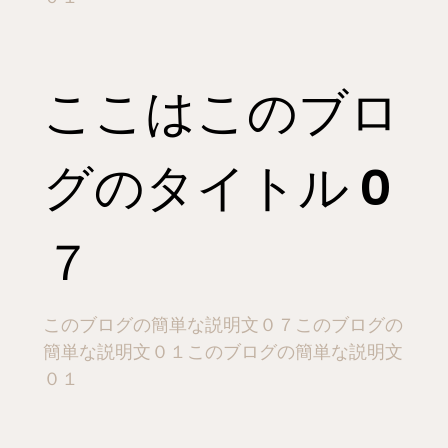
ここはこのブロ
グのタイトル 0
７
このブログの簡単な説明文０７このブログの
簡単な説明文０１このブログの簡単な説明文
０１