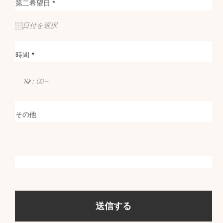
r
第二希望日
*
e
q
u
i
r
e
d
時間
その他
送信する