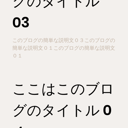
グのタイトル
03
このブログの簡単な説明文０３このブログの
簡単な説明文０１このブログの簡単な説明文
０１
ここはこのブロ
グのタイトル 0